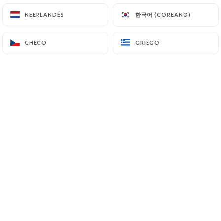
한국어 (COREANO)
한국어 (COREANO)
NEERLANDÉS
NEERLANDÉS
Les Voyageurs c'est une histoire d'amour
CHECO
CHECO
GRIEGO
GRIEGO
avec la cuisine, une histoire de famille, de
copains... c'est aussi une histoire de
quartier, celle qu'on a commencé avec vous
en octobre 2022.
On est tous des voyageurs, des curieux, des
amoureux de la bonne cuisine faite avec le
coeur et faite avec l'envie de partager. On
adore cette idée de rassembler dans ce lieu
qui est comme un grand salon avec beaucoup
de convives.
Alors voilà, c'est une cuisine qu'on définit "