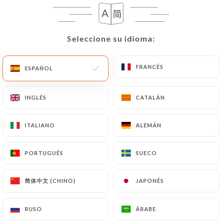
Seleccione su idioma:
Seleccione su idioma:
FRANCÉS
FRANCÉS
ESPAÑOL
ESPAÑOL
INGLÉS
INGLÉS
CATALÁN
CATALÁN
RESEÑA 522
ITALIANO
ITALIANO
ALEMÁN
ALEMÁN
CUISINE DU MONDE
13 Rue De Nuits
PORTUGUÉS
PORTUGUÉS
SUECO
SUECO
33100 Bordeaux France
简体中文 (CHINO)
简体中文 (CHINO)
JAPONÉS
JAPONÉS
RUSO
RUSO
ÁRABE
ÁRABE
¿Quiénes somos?