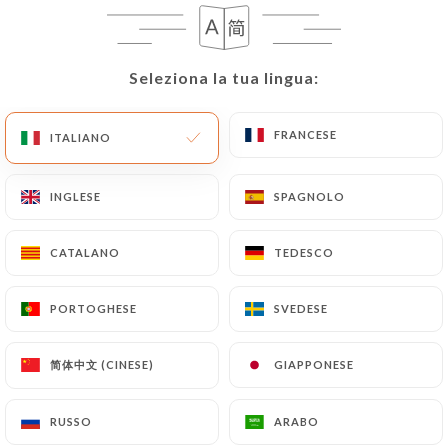
Seleziona la tua lingua:
Seleziona la tua lingua:
FRANCESE
FRANCESE
ITALIANO
ITALIANO
INGLESE
INGLESE
SPAGNOLO
SPAGNOLO
RECENSIONE 522
CATALANO
CATALANO
TEDESCO
TEDESCO
CUISINE DU MONDE
13 Rue De Nuits
PORTOGHESE
PORTOGHESE
SVEDESE
SVEDESE
33100 Bordeaux France
简体中文 (CINESE)
简体中文 (CINESE)
GIAPPONESE
GIAPPONESE
RUSSO
RUSSO
ARABO
ARABO
Chi siamo?