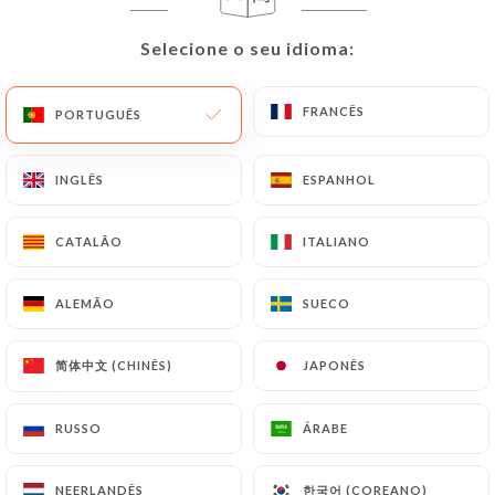
Selecione o seu idioma:
Selecione o seu idioma:
FRANCÊS
FRANCÊS
PORTUGUÊS
PORTUGUÊS
INGLÊS
INGLÊS
ESPANHOL
ESPANHOL
CATALÃO
CATALÃO
ITALIANO
ITALIANO
ALEMÃO
ALEMÃO
SUECO
SUECO
简体中文 (CHINÊS)
简体中文 (CHINÊS)
JAPONÊS
JAPONÊS
RUSSO
RUSSO
ÁRABE
ÁRABE
한국어 (COREANO)
한국어 (COREANO)
NEERLANDÊS
NEERLANDÊS