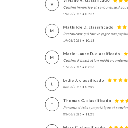
Viviane V. classificado
V
Cuisine inventive et savoureuse.Accu
19/06/2026
•
03:37
Mathilde D. classificado
M
Restaurant qui fait voyager nos papille
19/06/2026
•
10:13
Marie-Laure D. classificado
M
Cuisine d’inspiration méditerranéenne
17/06/2026
•
07:36
Lydie J. classificado
L
06/06/2026
•
06:59
Thomas C. classificado
T
Personnel très sympathique et souria
03/06/2026
•
11:23
Marc C. classificado