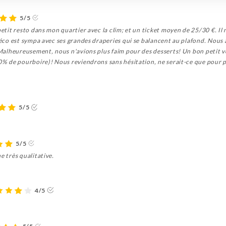
5/5
petit resto dans mon quartier avec la clim; et un ticket moyen de 25/30 €. Il n
 déco est sympa avec ses grandes draperies qui se balancent au plafond. Nous
. Malheureusement, nous n'avions plus faim pour des desserts! Un bon petit ve
10% de pourboire)! Nous reviendrons sans hésitation, ne serait-ce que pour p
5/5
5/5
e très qualitative.
4/5