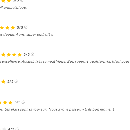
5/5
eil sympathique.
5/5
s depuis 4 ans, super endroit ;)
5/5
 excellente. Accueil très sympathique. Bon rapport qualité/prix. Idéal pour
5/5
5/5
nt. Les plats sont savoureux. Nous avons passé un très bon moment
4/5