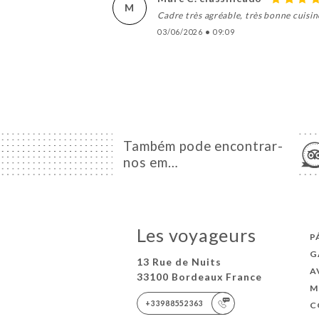
M
Cadre très agréable, très bonne cuisine
03/06/2026
•
09:09
Também pode encontrar-
nos em…
Les voyageurs
P
G
13 Rue de Nuits
A
33100 Bordeaux France
M
+33988552363
C