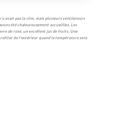
'y avait pas la clim, mais plusieurs ventilateurs
 avons été chaleureusement accueillies. Les
rre de rosé, un excellent jus de fruits. Une
rofiter de l'extèrieur quand la température sera