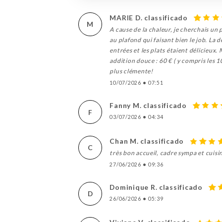
MARIE D. classificado
M
A cause de la chaleur, je cherchais un 
au plafond qui faisant bien le job. La
entrées et les plats étaient délicieux
addition douce : 60 € ( y compris les 
plus clémente!
10/07/2026
•
07:51
Fanny M. classificado
F
03/07/2026
•
04:34
Chan M. classificado
C
très bon accueil, cadre sympa et cuisin
27/06/2026
•
09:36
Dominique R. classificado
D
26/06/2026
•
05:39